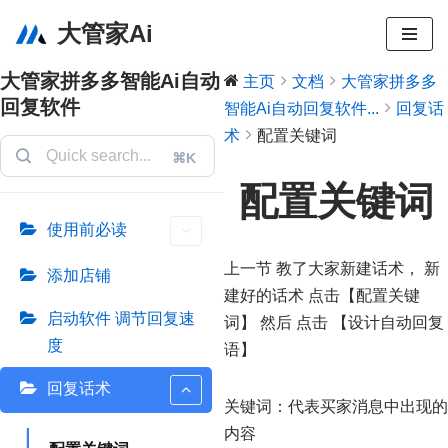
大管家Ai
跳
大管家拼多多智能Ai自动
主页
文档
大管家拼多多
至
回复软件
智能Ai自动回复软件...
回复话
正
术
配置关键词
文
⌘K
配置关键词
使用前必读
上一节 教了大家新建话术， 新
添加店铺
建好的话术 点击【配置关键
启动软件 调节回复速
词】 然后 点击 【设计自动回复
度
语】
回复话术
关键词：代表买家消息中出现的
内容