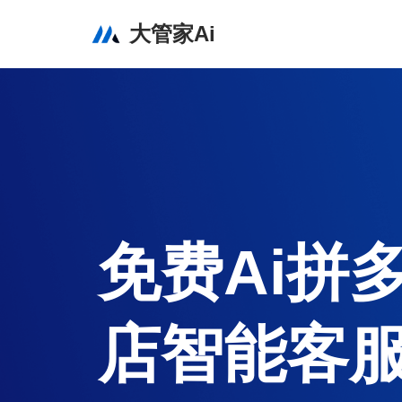
大管家Ai
跳
至
正
文
免费Ai拼多
店智能客