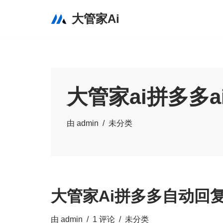
大管家Ai
跳
至
正
文
大管家ai拼多多a
由
admin
未分类
大管家Ai拼多多自动回
由
admin
1 评论
未分类